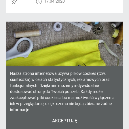
17.04.2020
Informacja
Nasza strona internetowa używa plików cookies (tzw.
ciasteczka) w celach statystycznych, reklamowych oraz
o
funkcjonalnych. Dzięki nim możemy indywidualnie
dostosować stronę do Twoich potrzeb. Każdy może
Więcej maseczek
cookies!
zaakceptować pliki cookies albo ma możliwość wyłączenia
ich w przeglądarce, dzięki czemu nie będą zbierane żadne
Mieszkańcy, którzy mają trudności z
informacje
dostępem do maseczek, mogą je
AKCEPTUJĘ