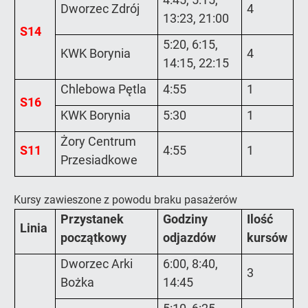
Dworzec Zdrój
4
13:23, 21:00
S14
5:20, 6:15,
KWK Borynia
4
14:15, 22:15
Chlebowa Pętla
4:55
1
S16
KWK Borynia
5:30
1
Żory Centrum
S11
4:55
1
Przesiadkowe
Kursy zawieszone z powodu braku pasażerów
Przystanek
Godziny
Ilość
Linia
początkowy
odjazdów
kursów
Dworzec Arki
6:00, 8:40,
3
Bożka
14:45