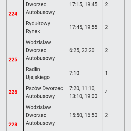
Dworzec
17:15, 18:45
2
Autobusowy
224
Rydułtowy
17:45, 19:55
2
Rynek
Wodzisław
Dworzec
6:25, 22:20
2
Autobusowy
225
Radlin
7:10
1
Ujejskiego
Pszów Dworzec
7:20, 11:10,
226
4
Autobusowy
13:10, 19:00
Wodzisław
Dworzec
15:50, 16:50
2
Autobusowy
228