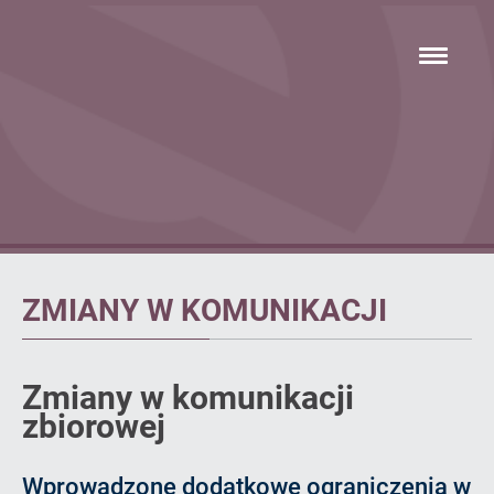
Przejdź
hambur
do
menu
głównej
treści
Artykuł
ZMIANY W KOMUNIKACJI
Zmiany w komunikacji
zbiorowej
Wprowadzone dodatkowe ograniczenia w