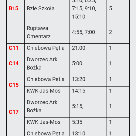
5:10, 6:25,
B15
Bzie Szkoła
7:15, 9:10,
5
15:10
Ruptawa
4:55, 7:00
2
Cmentarz
C11
Chlebowa Pętla
21:00
1
Dworzec Arki
C14
5:00
1
Bożka
Chlebowa Pętla
13:20
1
C15
KWK Jas-Mos
14:15
1
Dworzec Arki
5:15,
1
Bożka
C17
KWK Jas-Mos
5:35
1
Chlebowa Pętla
13:10
1