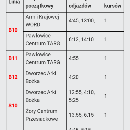
Linia
początkowy
odjazdów
kursów
Armii Krajowej
4:45, 13:00,
1
WORD
B10
Pawłowice
6:12, 14:10
1
Centrum TARG
Pawłowice
B11
4:55
1
Centrum TARG
Dworzec Arki
B12
4:20
1
Bożka
Dworzec Arki
12:55, 4:10,
1
Bożka
5:25
S10
Żory Centrum
13:55, 6:15
1
Przesiadkowe
4:45, 5:15,