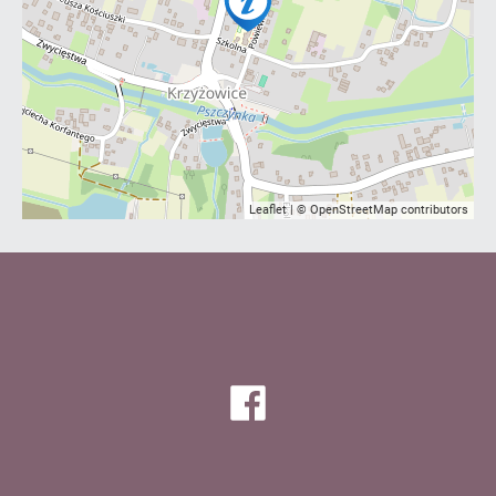
Leaflet
| ©
OpenStreetMap
contributors
Facebook