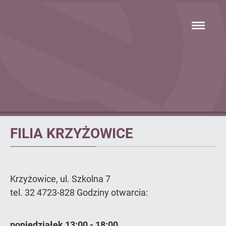
Przejdź
hambur
do
menu
głównej
treści
Filia
FILIA KRZYŻOWICE
Krzyżowice
Krzyżowice, ul. Szkolna 7
tel. 32 4723-828 Godziny otwarcia:
poniedziałek 13:00 - 18:00