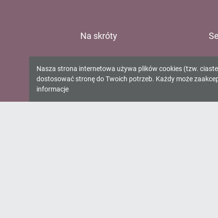
Na skróty
Se
E-katalog
Ur
Informacja
Nasza strona internetowa używa plików cookies (tzw. ciast
O bibliotece
Gm
dostosować stronę do Twoich potrzeb. Każdy może zaakcepto
o
Kontakt
Gm
informacje
Gm
cookies!
Gm
Oś
Wo