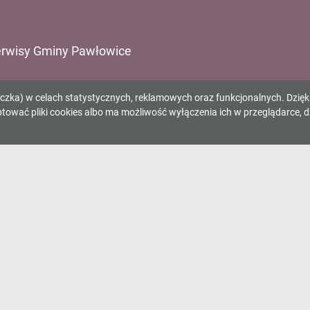
rwisy Gminy Pawłowice
ząd Gminy Pawłowice
eczka) w celach statystycznych, reklamowych oraz funkcjonalnych. Dzię
inny Ośrodek Kultury
wać pliki cookies albo ma możliwość wyłączenia ich w przeglądarce, d
inna Biblioteka Publiczna
inny Ośrodek Sportu
inny Zespół Komunalny
rodek Pomocy Społecznej
dociągi Pawłowice