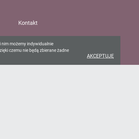
Kontakt
Gminna Biblioteka w
ki nim możemy indywidualnie
Pawłowicach
zięki czemu nie będą zbierane żadne
AKCEPTUJĘ
ul. Zjednoczenia 65 43-250
Pawłowice
gbp@pawlowice.pl
32 4722 198
>
FORMULARZ KONTAKTOWY
>
Deklaracja dostępności
Standardy Ochrony Maloletnich
Standardy Ochrony Maloletnich
wersja uproszczona