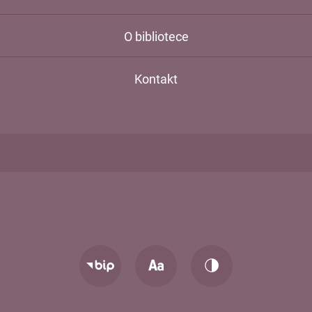
O bibliotece
Kontakt
Zmień
Zmień
Przejdź
rozmiar
kontrast
do
tekstu
strony