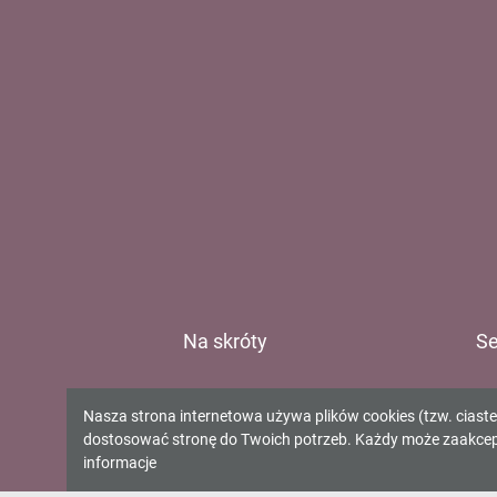
Na skróty
Se
E-katalog
Ur
Informacja
Nasza strona internetowa używa plików cookies (tzw. ciast
O bibliotece
Gm
dostosować stronę do Twoich potrzeb. Każdy może zaakcepto
o
Kontakt
Gm
informacje
Gm