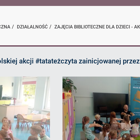
BIP
CZNA
DZIAŁALNOŚĆ
ZAJĘCIA BIBLIOTECZNE DLA DZIECI - 
olskiej akcji #tatateżczyta zainicjowanej pr