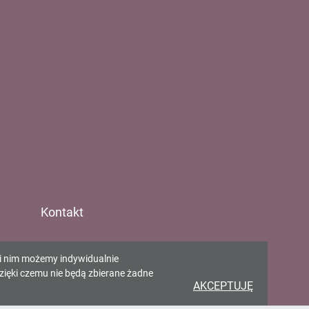
Kontakt
Gminna Biblioteka w
ki nim możemy indywidualnie
Pawłowicach
zięki czemu nie będą zbierane żadne
AKCEPTUJĘ
ul. Zjednoczenia 65 43-250
Pawłowice