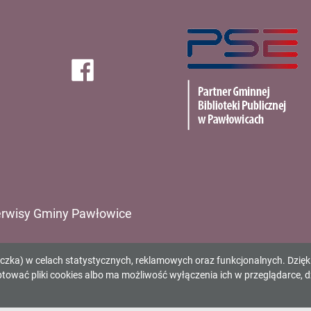
PSE
Facebook
rwisy Gminy Pawłowice
ząd Gminy Pawłowice
eczka) w celach statystycznych, reklamowych oraz funkcjonalnych. Dzię
inny Ośrodek Kultury
wać pliki cookies albo ma możliwość wyłączenia ich w przeglądarce, d
inna Biblioteka Publiczna
inny Ośrodek Sportu