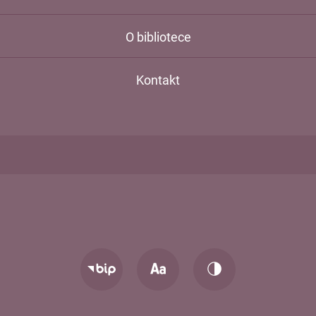
O bibliotece
Kontakt
Zmień
Zmień
Przejdź
rozmiar
kontrast
do
tekstu
strony