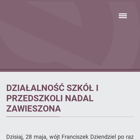
Przejdź
hambur
do
menu
głównej
treści
Artykuł
DZIAŁALNOŚĆ SZKÓŁ I
PRZEDSZKOLI NADAL
ZAWIESZONA
Dzisiaj, 28 maja, wójt Franciszek Dziendziel po raz