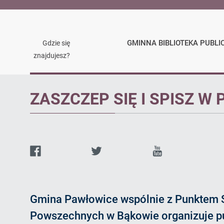
GMINNA BIBLIOTEKA PUBLI
Gdzie się
znajdujesz?
Artykuł
ZASZCZEP SIĘ I SPISZ W
Facebook
Twitter
Youtube
d
q
o
Gmina Pawłowice wspólnie z Punktem 
Powszechnych w Bąkowie organizuje p