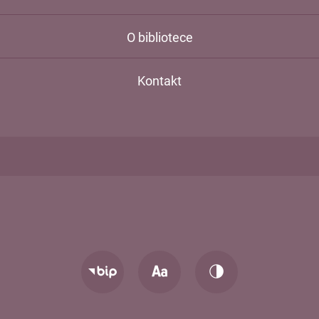
O bibliotece
Kontakt
Zmień
Zmień
Przejdź
rozmiar
kontrast
do
tekstu
strony