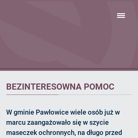
Przejdź
hambur
do
menu
głównej
treści
Artykuł
BEZINTERESOWNA POMOC
W gminie Pawłowice wiele osób już w
marcu zaangażowało się w szycie
maseczek ochronnych, na długo przed