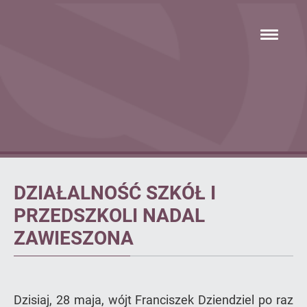
Przejdź
hambur
do
menu
głównej
treści
Artykuł
DZIAŁALNOŚĆ SZKÓŁ I
PRZEDSZKOLI NADAL
ZAWIESZONA
Dzisiaj, 28 maja, wójt Franciszek Dziendziel po raz