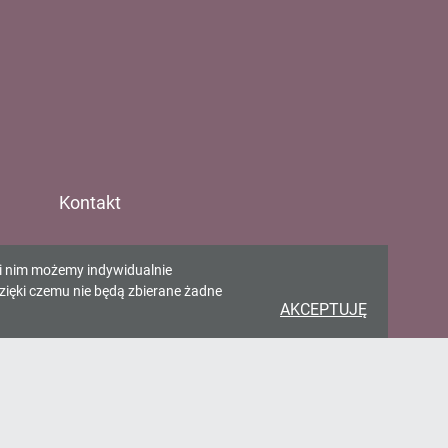
Kontakt
Gminna Biblioteka w
ki nim możemy indywidualnie
Pawłowicach
zięki czemu nie będą zbierane żadne
AKCEPTUJĘ
ul. Zjednoczenia 65 43-250
Pawłowice
gbp@pawlowice.pl
32 4722 198
>
FORMULARZ KONTAKTOWY