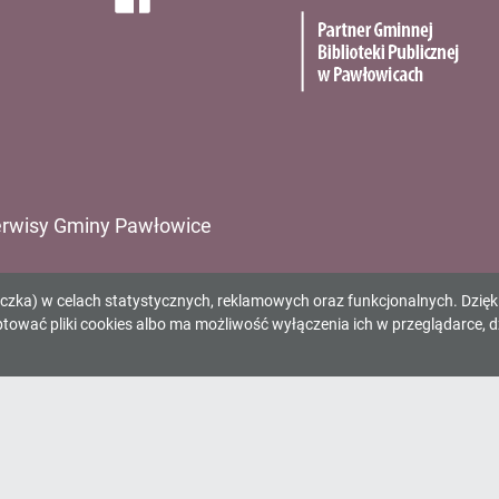
rwisy Gminy Pawłowice
ząd Gminy Pawłowice
eczka) w celach statystycznych, reklamowych oraz funkcjonalnych. Dzię
inny Ośrodek Kultury
wać pliki cookies albo ma możliwość wyłączenia ich w przeglądarce, d
inna Biblioteka Publiczna
inny Ośrodek Sportu
inny Zespół Komunalny
rodek Pomocy Społecznej
dociągi Pawłowice