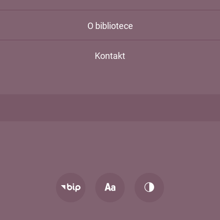
O bibliotece
Kontakt
Zmień
Zmień
Przejdź
rozmiar
kontrast
do
tekstu
strony