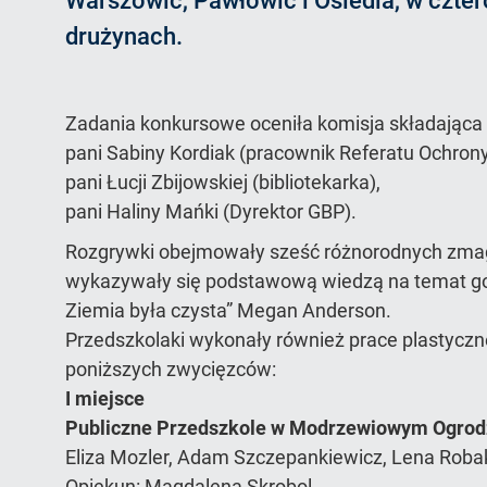
Warszowic, Pawłowic i Osiedla, w czt
drużynach.
Zadania konkursowe oceniła komisja składająca s
pani Sabiny Kordiak (pracownik Referatu Ochron
pani Łucji Zbijowskiej (bibliotekarka),
pani Haliny Mańki (Dyrektor GBP).
Rozgrywki obejmowały sześć różnorodnych zmag
wykazywały się podstawową wiedzą na temat gosp
Ziemia była czysta” Megan Anderson.
Przedszkolaki wykonały również prace plastyczn
poniższych zwycięzców:
I miejsce
Publiczne Przedszkole w Modrzewiowym Ogrod
Eliza Mozler, Adam Szczepankiewicz, Lena Robak,
Opiekun: Magdalena Skrobol