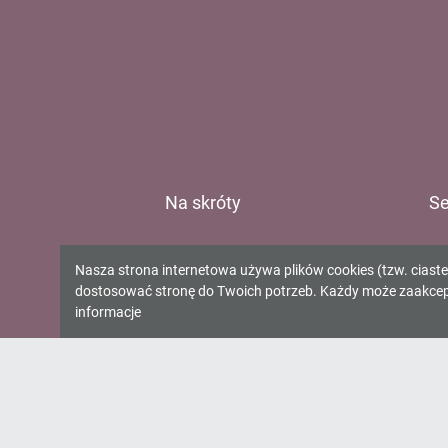
Na skróty
Se
E-katalog
Ur
Informacja
Nasza strona internetowa używa plików cookies (tzw. ciast
O bibliotece
Gm
dostosować stronę do Twoich potrzeb. Każdy może zaakcepto
o
Kontakt
Gm
informacje
Gm
cookies!
Gm
Oś
Wo