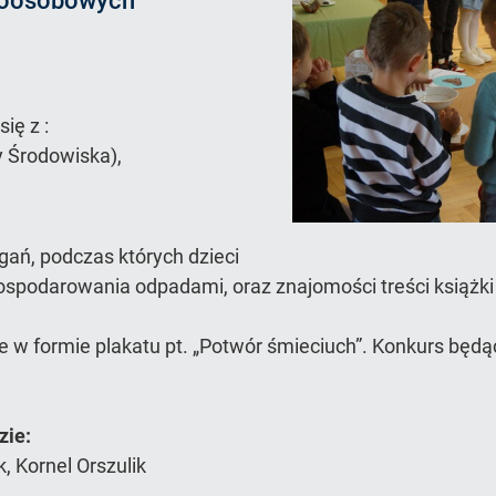
eroosobowych
ię z :
y Środowiska),
ań, podczas których dzieci
odarowania odpadami, oraz znajomości treści książki „
e w formie plakatu pt. „Potwór śmieciuch”. Konkurs bę
zie:
 Kornel Orszulik