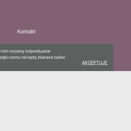
Kontakt
Gminna Biblioteka w
ki nim możemy indywidualnie
Pawłowicach
zięki czemu nie będą zbierane żadne
AKCEPTUJĘ
ul. Zjednoczenia 65 43-250
Pawłowice
gbp@pawlowice.pl
32 4722 198
>
FORMULARZ KONTAKTOWY
>
Deklaracja dostępności
Standardy Ochrony Maloletnich
Standardy Ochrony Maloletnich
wersja uproszczona