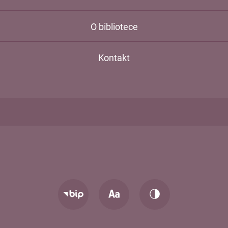
O bibliotece
Kontakt
Zmień
Zmień
Przejdź
rozmiar
kontrast
do
tekstu
strony