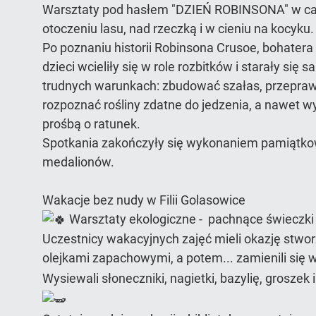
Warsztaty pod hasłem "DZIEŃ ROBINSONA" w cał
otoczeniu lasu, nad rzeczką i w cieniu na kocyku.
Po poznaniu historii Robinsona Crusoe, bohatera
dzieci wcieliły się w role rozbitków i starały się
trudnych warunkach: zbudować szałas, przeprawi
rozpoznać rośliny zdatne do jedzenia, a nawet w
prośbą o ratunek.
Spotkania zakończyły się wykonaniem pamiątko
medalionów.
Wakacje bez nudy w Filii Golasowice
Warsztaty ekologiczne - pachnące świeczki 
Uczestnicy wakacyjnych zajęć mieli okazję stwo
olejkami zapachowymi, a potem... zamienili się
Wysiewali słoneczniki, nagietki, bazylię, grosze