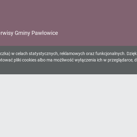
rwisy Gminy Pawłowice
ząd Gminy Pawłowice
eczka) w celach statystycznych, reklamowych oraz funkcjonalnych. Dzię
inny Ośrodek Kultury
wać pliki cookies albo ma możliwość wyłączenia ich w przeglądarce, d
inna Biblioteka Publiczna
inny Ośrodek Sportu
inny Zespół Komunalny
rodek Pomocy Społecznej
dociągi Pawłowice