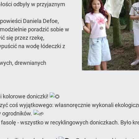
ości odbyły w przyjaznym
 powieści Daniela Defoe,
 samodzielnie poradzić sobie w
ć się przez rzekę,
ypuścić na wodę łódeczki z
wych, drewnianych
i kolorowe doniczki!
rzyć coś wyjątkowego: własnoręcznie wykonali ekologicz
 w ogrodników.
k i fasolę - wszystko w recyklingowych doniczkach. Było k