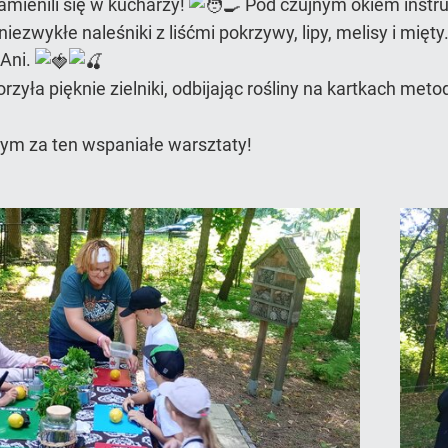
amienili się w kucharzy!
Pod czujnym okiem instru
ezwykłe naleśniki z liśćmi pokrzywy, lipy, melisy i mięty. 
Ani.
yła pięknie zielniki, odbijając rośliny na kartkach met
ym za ten wspaniałe warsztaty!