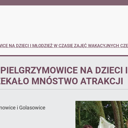
BIP
WICE NA DZIECI I MŁODZIEŻ W CZASIE ZAJĘĆ WAKACYJNYCH C
 PIELGRZYMOWICE NA DZIECI 
ZEKAŁO MNÓSTWO ATRAKCJI
ymowice i Golasowice