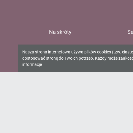
Na skróty
Se
E-katalog
Ur
Informacja
Nasza strona internetowa używa plików cookies (tzw. ciast
O bibliotece
Gm
dostosować stronę do Twoich potrzeb. Każdy może zaakcepto
o
Kontakt
Gm
informacje
Gm
cookies!
Gm
Oś
Wo