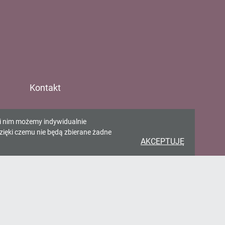
Kontakt
Gminna Biblioteka w
ki nim możemy indywidualnie
Pawłowicach
zięki czemu nie będą zbierane żadne
AKCEPTUJĘ
ul. Zjednoczenia 65 43-250
Pawłowice
gbp@pawlowice.pl
32 4722 198
>
FORMULARZ KONTAKTOWY
>
Deklaracja dostępności