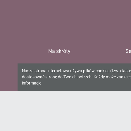
Na skróty
Se
E-katalog
Ur
Informacja
Nasza strona internetowa używa plików cookies (tzw. ciast
O bibliotece
Gm
dostosować stronę do Twoich potrzeb. Każdy może zaakcepto
o
Kontakt
Gm
informacje
Gm
cookies!
Gm
Oś
Wo