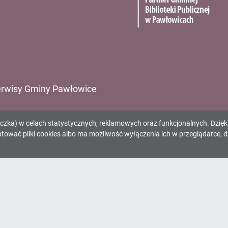
rwisy Gminy Pawłowice
ząd Gminy Pawłowice
eczka) w celach statystycznych, reklamowych oraz funkcjonalnych. Dzię
inny Ośrodek Kultury
wać pliki cookies albo ma możliwość wyłączenia ich w przeglądarce, d
inna Biblioteka Publiczna
inny Ośrodek Sportu
inny Zespół Komunalny
rodek Pomocy Społecznej
dociągi Pawłowice