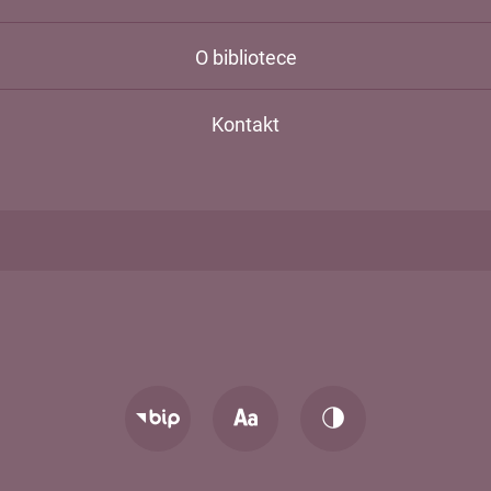
O bibliotece
Kontakt
Zmień
Zmień
Przejdź
rozmiar
kontrast
do
tekstu
strony