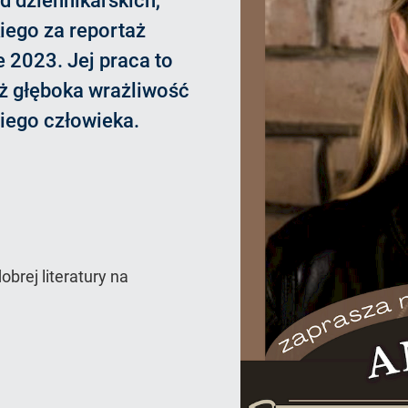
d dziennikarskich,
iego za reportaż
ke 2023. Jej praca to
też głęboka wrażliwość
iego człowieka.
brej literatury na