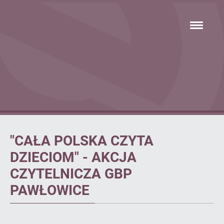
Przejdź
hambur
do
menu
głównej
treści
Artykuł
"CAŁA POLSKA CZYTA
DZIECIOM" - AKCJA
CZYTELNICZA GBP
PAWŁOWICE